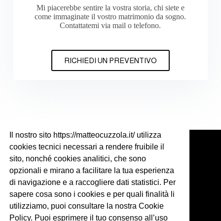
Mi piacerebbe sentire la vostra storia, chi siete e
come immaginate il vostro matrimonio da sogno.
Contattatemi via mail o telefono.
RICHIEDI UN PREVENTIVO
Contact
Il nostro sito https://matteocuzzola.it/ utilizza
cookies tecnici necessari a rendere fruibile il
Phone:
sito, nonché cookies analitici, che sono
+39 328 4466 508
opzionali e mirano a facilitare la tua esperienza
di navigazione e a raccogliere dati statistici. Per
Email:
matteo@matteocuzzola.com
sapere cosa sono i cookies e per quali finalità li
utilizziamo, puoi consultare la nostra Cookie
Policy. Puoi esprimere il tuo consenso all’uso