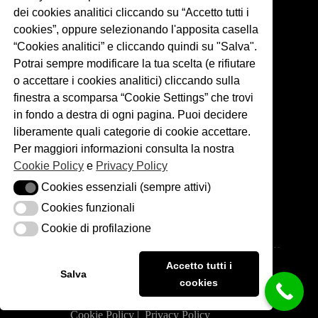
dei cookies analitici cliccando su “Accetto tutti i
cookies”, oppure selezionando l'apposita casella
“Cookies analitici” e cliccando quindi su "Salva".
Potrai sempre modificare la tua scelta (e rifiutare
o accettare i cookies analitici) cliccando sulla
finestra a scomparsa “Cookie Settings” che trovi
in fondo a destra di ogni pagina. Puoi decidere
liberamente quali categorie di cookie accettare.
Per maggiori informazioni consulta la nostra
Links
Cookie Policy
e
Privacy Policy
Cookies essenziali (sempre attivi)
Cookies essenziali (sempre attivi)
Matrimoni
Servizi
Cookies funzionali
Cookies funzionali
Chi sono
Blog
Cookie di profilazione
Cookie di profilazione
Portfolio
Copyright © 2026 - Matteo Cuzzola Photography. P.IVA:
Accetto tutti i
06526530966
Salva
cookies
Cookie Policy
|
Privacy Policy