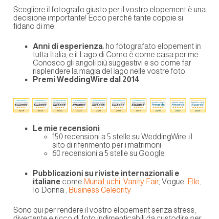
Scegliere il fotografo giusto per il vostro elopement è una
decisione importante! Ecco perché tante coppie si
fidano di me:
Anni di esperienza
: ho fotografato elopement in
tutta Italia, e il Lago di Como è come casa per me.
Conosco gli angoli più suggestivi e so come far
risplendere la magia del lago nelle vostre foto.
Premi WeddingWire dal 2014
Le mie recensioni
150 recensioni a 5 stelle su WeddingWire, il
sito di riferimento per i matrimoni
60 recensioni a 5 stelle su Google
Pubblicazioni su riviste internazionali e
italiane
come
MunaLuchi
,
Vanity Fair
, Vogue,
Elle
,
Io Donna ,
Business Celebrity
Sono qui per rendere il vostro elopement senza stress,
divertente e ricco di foto indimenticabili da custodire per