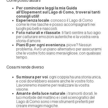
Come posso aiutarti
Per cominciare leggi la mia Guida
all’Elopement sul Lago di Como, troverai tanti
consigli utili!
Esperienza locale
: conosco il Lago di Como
come le mie tasche e posso accompagnarti nei
luoghi più belli e nascosti.
Foto naturali e rilassate
: ti farò sentire a tuo agio
per catturare emozioni autentiche e la vostra vera
storia d’amore.
Piani B per ogni evenienza
: piove? Nessun
problema. Avrò un piano alternativo per assicurarmi
che le vostre foto siano meravigliose, con qualsiasi
tempo.
Cosa mi rende diverso
Su misura per voi
: ogni coppia ha una storia unica,
e così dovrebbero essere anche le vostre foto.
Lavoreremo insieme per realizzare la vostra
visione.
Amante della luce naturale
: i tramonti dorati, le
luci morbide del mattino e i cieli scenografici del
Lago di Como sono i miei strumenti preferiti per
creare immagini magiche.